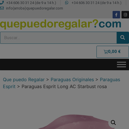
+34 606 30 31 24 (de 9 a 14 h.)
+34 606 30 31 24 (de 9 a 14 h.)
info(arroba)quepuedoregalar.com
0,00
€
Que puedo Regalar
>
Paraguas Originales
>
Paraguas
Esprit
>
Paraguas Esprit Long AC Starbust rosa