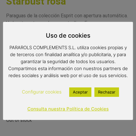
Starbust rosa
Paraguas de la colección Esprit con apertura automática.
Un bonito estampado con estrellas. Es un paraguas
resistente al viento con varillas de fibra de vidrio. Su tejido
Uso de cookies
pongee es de gran calidad y extra resistente.
PARAROLS COMPLEMENTS S.L. utiliza cookies propias y
Complemento de moda
de terceros con finalidad analítica y/o publicitaria, y para
Paraguas antiviento
garantizar la seguridad de todos los usuarios.
Color del producto: rosa
Compartimos esta información con nuestros partners de
Paraguas de 8 varillas de 61 cm
redes sociales y análisis web por el uso de sus servicios.
Medidas: 86 cm de largo
Diámetro: 105 cm
Configurar cookies
Aceptar
Rechazar
Tipo de apertura: automática
26,90
€
(IVA incluido)
Consulta nuestra Política de Cookies
Out of stock