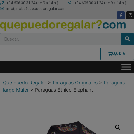
+34 606 30 31 24 (de 9 a 14 h.)
+34 606 30 31 24 (de 9 a 14 h.)
info(arroba)quepuedoregalar.com
0,00
€
Que puedo Regalar
>
Paraguas Originales
>
Paraguas
largo Mujer
>
Paraguas Étnico Elephant