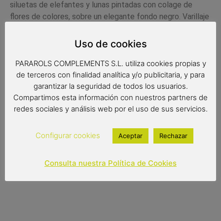
siluetas de elefantes y lunas pintadas con colage de
flores de colores, sobre un elegante fondo negro. Varillaje
de fibra flexible,
tejido pongee de gran resistencia
y
sistema de apertura automático.
Uso de cookies
Medidas
PARAROLS COMPLEMENTS S.L. utiliza cookies propias y
de terceros con finalidad analítica y/o publicitaria, y para
Radio de tela: 58 cm.
garantizar la seguridad de todos los usuarios.
Diámetro de tela: 99 cm.
Compartimos esta información con nuestros partners de
redes sociales y análisis web por el uso de sus servicios.
Largo: 84 cm.
Configurar cookies
Aceptar
Rechazar
11,90
€
Consulta nuestra Política de Cookies
Out of stock