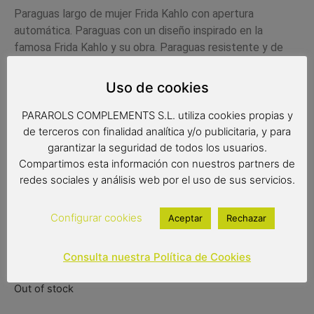
Paraguas largo de mujer Frida Kahlo con apertura
automática. Paraguas con un diseño inspirado en la
famosa Frida Kahlo y su obra. Paraguas resistente y de
gran calidad. Es un paraguas antiviento con varillas de fibra
de vidrio. Tiene un tejido pongee de calidad, extra
Uso de cookies
resistente.
PARAROLS COMPLEMENTS S.L. utiliza cookies propias y
Complemento de moda
de terceros con finalidad analítica y/o publicitaria, y para
Paraguas antiviento
garantizar la seguridad de todos los usuarios.
Color del producto: rojo
Compartimos esta información con nuestros partners de
Paraguas de 8 varillas de 61 cm
redes sociales y análisis web por el uso de sus servicios.
Medidas: 86 cm de largo
Diámetro: 102 cm
Configurar cookies
Aceptar
Rechazar
Tipo de apertura: automática
Consulta nuestra Política de Cookies
16,99
€
Out of stock