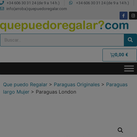
+34 606 30 31 24 (de 9 a 14 h.)
+34 606 30 31 24 (de 9 a 14 h.)
info(arroba)quepuedoregalar.com
0,00
€
Que puedo Regalar
>
Paraguas Originales
>
Paraguas
largo Mujer
>
Paraguas London