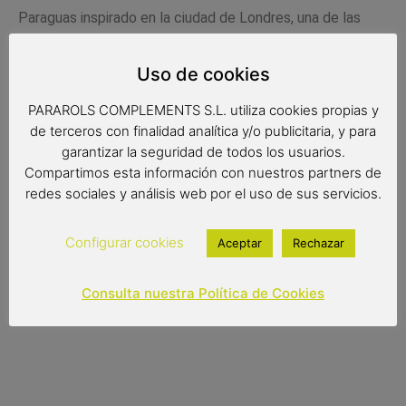
Paraguas inspirado en la ciudad de Londres, una de las
ciudades más importantes del mundo.Pasea los dias de
lluvía con un pedacito de esta bonita ciudad.
Uso de cookies
Medidas
PARAROLS COMPLEMENTS S.L. utiliza cookies propias y
Radio de tela: 61 cm.
de terceros con finalidad analítica y/o publicitaria, y para
garantizar la seguridad de todos los usuarios.
Diámetro de tela: 103 cm.
Compartimos esta información con nuestros partners de
redes sociales y análisis web por el uso de sus servicios.
Largo: 88 cm.
Configurar cookies
Aceptar
Rechazar
15,00
€
Consulta nuestra Política de Cookies
Out of stock