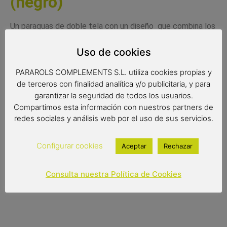
(negro)
Un paraguas de doble tela con un diseño que combina los
colores gris y negro y que invierte los colores ofreciendo
un estampado diferente en el interior y en el exterior con
Uso de cookies
bonitas estrellas y lunas translucidas. Un paraguas original
PARAROLS COMPLEMENTS S.L. utiliza cookies propias y
y de gran calidad.
de terceros con finalidad analítica y/o publicitaria, y para
Radio de tela: 61 cm.
garantizar la seguridad de todos los usuarios.
Compartimos esta información con nuestros partners de
Diámetro de tela: 103 cm.
redes sociales y análisis web por el uso de sus servicios.
Largo: 88 cm.
Configurar cookies
Aceptar
Rechazar
34,95
€
(IVA incluido)
Consulta nuestra Política de Cookies
Out of stock