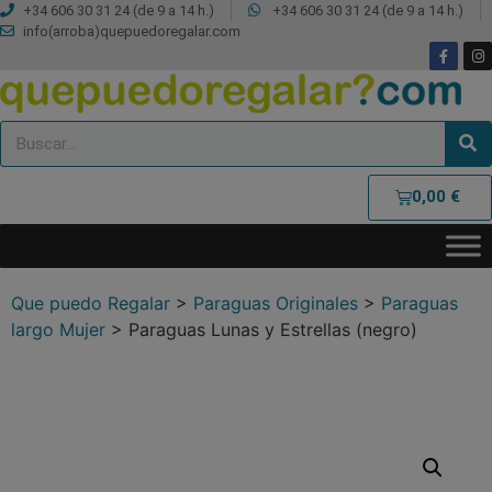
+34 606 30 31 24 (de 9 a 14 h.)
+34 606 30 31 24 (de 9 a 14 h.)
info(arroba)quepuedoregalar.com
0,00
€
Que puedo Regalar
>
Paraguas Originales
>
Paraguas
largo Mujer
>
Paraguas Lunas y Estrellas (negro)