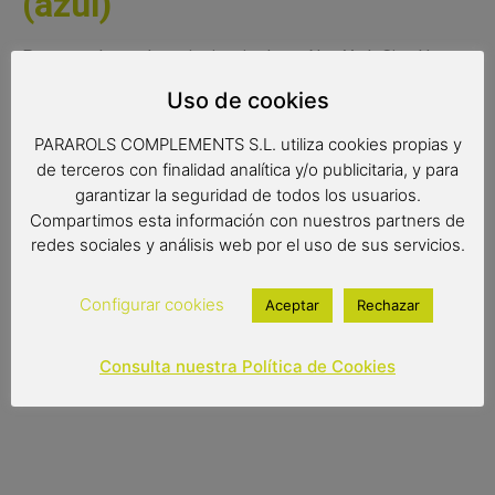
(azul)
Paraguas largo de mujer inspirado en NewYork City. Un
paraguas con las mejores vistas del SkyLine de la
Uso de cookies
magnífica ciudad de New York. Un paraguas automático
de calidad, con varillas de fibra y un peso ligero.
PARAROLS COMPLEMENTS S.L. utiliza cookies propias y
de terceros con finalidad analítica y/o publicitaria, y para
Radio de tela: 61 cm.
garantizar la seguridad de todos los usuarios.
Compartimos esta información con nuestros partners de
Diámetro de tela: 102 cm.
redes sociales y análisis web por el uso de sus servicios.
Largo: 88 cm.
Configurar cookies
Aceptar
Rechazar
17,90
€
(IVA incluido)
Consulta nuestra Política de Cookies
Out of stock