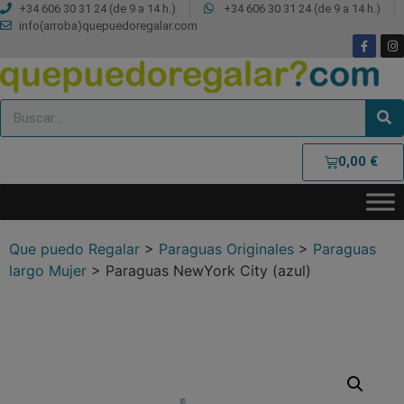
+34 606 30 31 24 (de 9 a 14 h.)
+34 606 30 31 24 (de 9 a 14 h.)
info(arroba)quepuedoregalar.com
0,00
€
Que puedo Regalar
>
Paraguas Originales
>
Paraguas
largo Mujer
>
Paraguas NewYork City (azul)