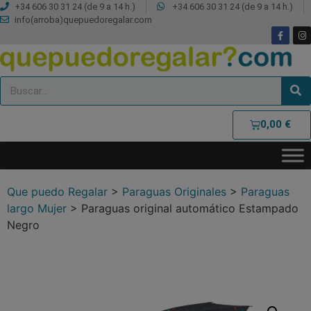
+34 606 30 31 24 (de 9 a 14 h.)
+34 606 30 31 24 (de 9 a 14 h.)
info(arroba)quepuedoregalar.com
0,00
€
Que puedo Regalar
>
Paraguas Originales
>
Paraguas
largo Mujer
>
Paraguas original automático Estampado
Negro