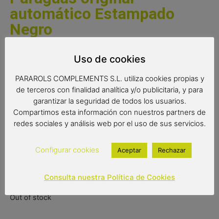
automático Estampado
Negro
Paraguas largo para mujer con un diseño original sobre
Uso de cookies
fondo negro. Paraguas con sistema de apertura
automático y tejido extraresistente.
PARAROLS COMPLEMENTS S.L. utiliza cookies propias y
de terceros con finalidad analítica y/o publicitaria, y para
Complemento de moda
garantizar la seguridad de todos los usuarios.
Color del producto: negro
Compartimos esta información con nuestros partners de
Paraguas de 8 varillas de 61 cm
redes sociales y análisis web por el uso de sus servicios.
Medidas: 86 cm de largo
Diámetro: 102 cm
Configurar cookies
Aceptar
Rechazar
Tipo de apertura: automática
23,50
€
Consulta nuestra Política de Cookies
(IVA incluido)
Out of stock