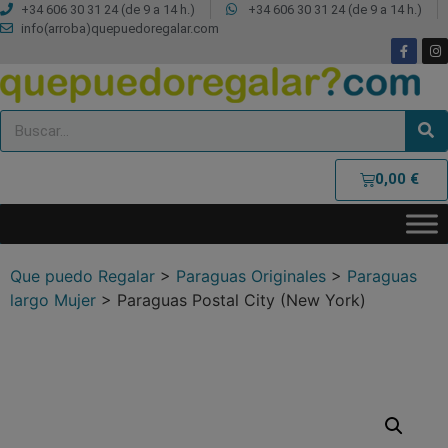
+34 606 30 31 24 (de 9 a 14 h.)
+34 606 30 31 24 (de 9 a 14 h.)
info(arroba)quepuedoregalar.com
0,00
€
Que puedo Regalar
>
Paraguas Originales
>
Paraguas
largo Mujer
>
Paraguas Postal City (New York)