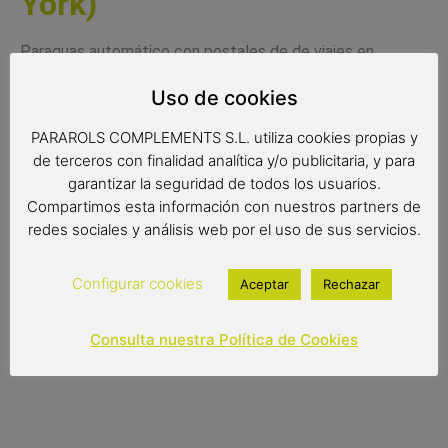
York)
Paraguas automático con postales de de viajes en
diferentes ciudades. Un paraguas para viajar mientras
Uso de cookies
paseas bajo la lluvia.
PARAROLS COMPLEMENTS S.L. utiliza cookies propias y
Disponibles tres modelos diferentes.
de terceros con finalidad analítica y/o publicitaria, y para
Radio de tela: 61 cm.
garantizar la seguridad de todos los usuarios.
Compartimos esta información con nuestros partners de
Diámetro de tela: 103 cm.
redes sociales y análisis web por el uso de sus servicios.
Largo: 88 cm.
Configurar cookies
Aceptar
Rechazar
14,90
€
Consulta nuestra Política de Cookies
Out of stock