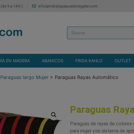
(de 9 a 14 h.)
info(arroba)quepuedoregalar.com
ÍA EN MADERA
ABANICOS
FRIDA KAHLO
OUTLET
>
Paraguas largo Mujer
>
Paraguas Rayas Automático
Paraguas Ray
Paraguas de rayas de colores 
para mujer con sistema de aper