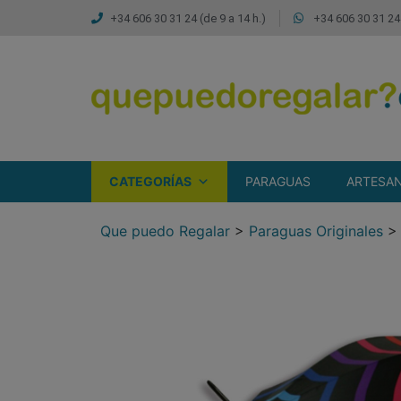
+34 606 30 31 24 (de 9 a 14 h.)
+34 606 30 31 24 
CATEGORÍAS
PARAGUAS
ARTESAN
Que puedo Regalar
>
Paraguas Originales