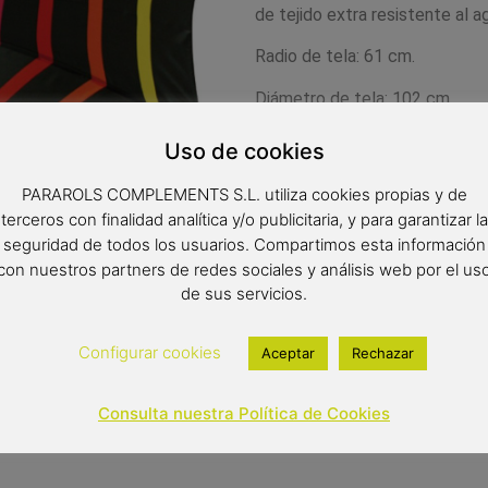
de tejido extra resistente al a
Radio de tela: 61 cm.
Diámetro de tela: 102 cm.
Largo: 88 cm.
Uso de cookies
PARAROLS COMPLEMENTS S.L. utiliza cookies propias y de
12,90
€
(IVA inclui
terceros con finalidad analítica y/o publicitaria, y para garantizar la
seguridad de todos los usuarios. Compartimos esta información
Out of stock
con nuestros partners de redes sociales y análisis web por el us
de sus servicios.
Configurar cookies
Aceptar
Rechazar
Consulta nuestra Política de Cookies