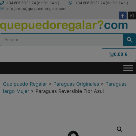
+34 606 30 31 24 (de 9 a 14 h.)
+34 606 30 31 24 (de 9 a 14 h.)
info(arroba)quepuedoregalar.com
0,00
€
Que puedo Regalar
>
Paraguas Originales
>
Paraguas
largo Mujer
>
Paraguas Reversible Flor Azul