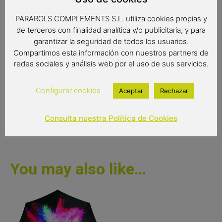
Paraguas de 8 varillas de 61 cm
PARAROLS COMPLEMENTS S.L. utiliza cookies propias y
Diámetro: 108cm
de terceros con finalidad analítica y/o publicitaria, y para
Tipo de apertura: manual
garantizar la seguridad de todos los usuarios.
Compartimos esta información con nuestros partners de
redes sociales y análisis web por el uso de sus servicios.
26,90
€
(IVA incluido)
Configurar cookies
Aceptar
Rechazar
Out of stock
Consulta nuestra Política de Cookies
You may also like…