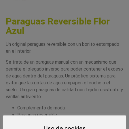
Paraguas Reversible Flor
Azul
Un original paraguas reversible con un bonito estampado
en el interior.
Se trata de un paraguas manual con un mecanismo que
permite el plegado inverso para poder contener el exceso
de agua dentro del paraguas. Un práctico sistema para
evitar que las gotas de agua empapen el coche o el
suelo. Un gran paraguas de calidad con tejido resistente y
varillas antiviento.
Complemento de moda
Paraguas reversible
Color del producto: exterior negro, interior flor azul
Uso de cookies
Paraguas antiviento