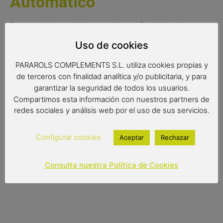
Automático
Paraguas de topos blancos sobre un fondo de color
naranja. Paraguas largo para mujer con sistema de
Uso de cookies
apertura automática y ligero, de peso reducido y de tejido
extra resistente al agua.
PARAROLS COMPLEMENTS S.L. utiliza cookies propias y
de terceros con finalidad analítica y/o publicitaria, y para
Radio de tela: 61 cm.
garantizar la seguridad de todos los usuarios.
Compartimos esta información con nuestros partners de
Diámetro de tela: 102 cm.
redes sociales y análisis web por el uso de sus servicios.
Largo: 88 cm.
Configurar cookies
Aceptar
Rechazar
12,90
€
(IVA incluido)
Consulta nuestra Política de Cookies
Out of stock