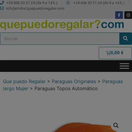
+34 606 30 31 24 (de 9 a 14 h.)
+34 606 30 31 24 (de 9 a 14 h.)
info(arroba)quepuedoregalar.com
0,00
€
Que puedo Regalar
>
Paraguas Originales
>
Paraguas
largo Mujer
>
Paraguas Topos Automático