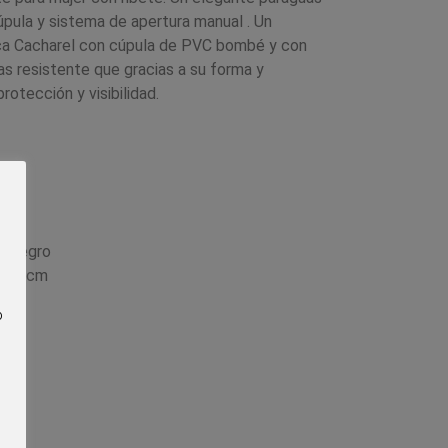
úpula y sistema de apertura manual . Un
rca Cacharel con cúpula de PVC bombé y con
as resistente que gracias a su forma y
rotección y visibilidad.
te negro
e 65 cm
o