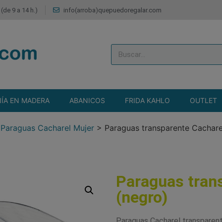
(de 9 a 14 h.)
info(arroba)quepuedoregalar.com
ÍA EN MADERA
ABANICOS
FRIDA KAHLO
OUTLET
>
Paraguas Cacharel Mujer
>
Paraguas transparente Cachare
Paraguas tran
(negro)
Paraguas Cacharel transparent