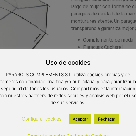
largo de mujer con forma de c
paraguas de calidad de la ma
montura resistente. Un paragu
transparencia garantiza mejor p
Complemento de moda
Paraguas Cacharel
Paraguas transparente
Uso de cookies
Forma de cúpula
Palo y puño de madera
PARAROLS COMPLEMENTS S.L. utiliza cookies propias y de
Color del producto: ribe
terceros con finalidad analítica y/o publicitaria, y para garantizar la
Paraguas de 8 varillas d
seguridad de todos los usuarios. Compartimos esta información
Diámetro: 97 cm
con nuestros partners de redes sociales y análisis web por el us
Tipo de apertura: manual
de sus servicios.
22,90
€
Configurar cookies
Aceptar
Rechazar
Out of stock
Consulta nuestra Política de Cookies