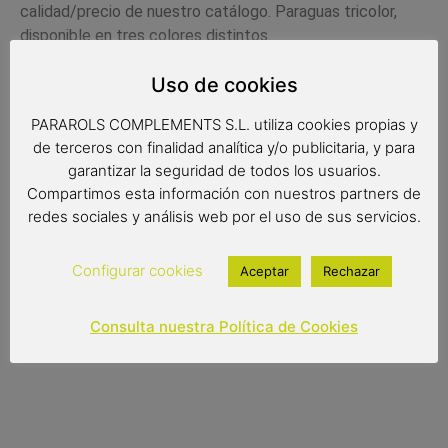
calidad/precio de nuestro catálogo. Paraguas tricolor,
disponible en tres colores distintos.
Uso de cookies
Medidas:
PARAROLS COMPLEMENTS S.L. utiliza cookies propias y
de terceros con finalidad analítica y/o publicitaria, y para
Radio: 63 cm.
garantizar la seguridad de todos los usuarios.
Diámetro: 107 cm.
Compartimos esta información con nuestros partners de
redes sociales y análisis web por el uso de sus servicios.
Largo: 89 cm.
Configurar cookies
Aceptar
Rechazar
9,00
€
Consulta nuestra Política de Cookies
Out of stock