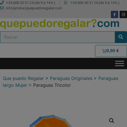
+34 606 30 31 24 (de 9 a 14 h.)
+34 606 30 31 24 (de 9 a 14 h.)
info(arroba)quepuedoregalar.com
0,00
€
Que puedo Regalar
>
Paraguas Originales
>
Paraguas
largo Mujer
>
Paraguas Tricolor