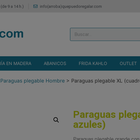
(de 9 a 14 h.)
info(arroba)quepuedoregalar.com
ÍA EN MADERA
ABANICOS
FRIDA KAHLO
OUTLET
>
Paraguas plegable Hombre
>
Paraguas plegable XL (cuadr
Paraguas pleg
azules)
Paraguas plegable grande con 