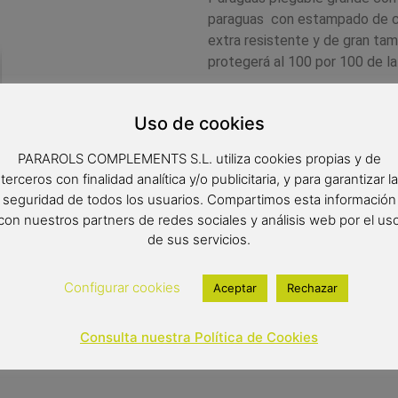
paraguas con estampado de cua
extra resistente y de gran ta
protegerá al 100 por 100 de la 
Medidas:
Uso de cookies
Radio: 68 cm.
Diámetro: 120 cm.
PARAROLS COMPLEMENTS S.L. utiliza cookies propias y de
Cerrado: 38 cm.
terceros con finalidad analítica y/o publicitaria, y para garantizar la
seguridad de todos los usuarios. Compartimos esta información
con nuestros partners de redes sociales y análisis web por el us
25,90
€
de sus servicios.
Out of stock
Configurar cookies
Aceptar
Rechazar
Consulta nuestra Política de Cookies