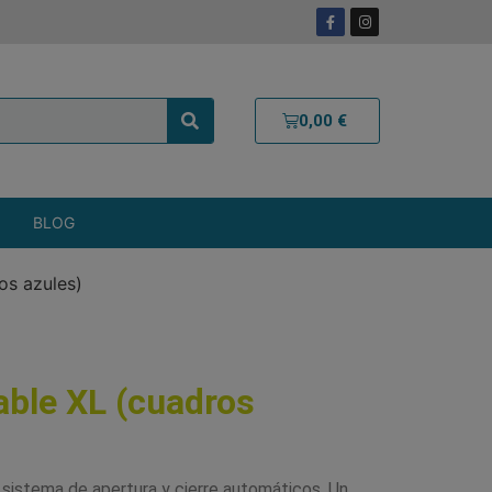
0,00
€
BLOG
os azules)
able XL (cuadros
sistema de apertura y cierre automáticos. Un