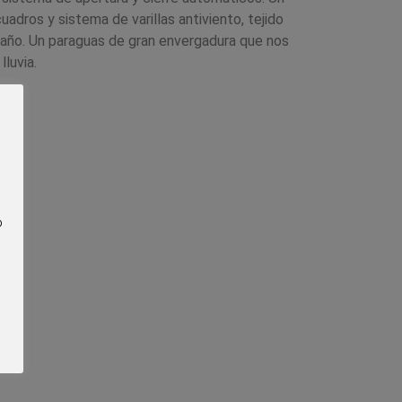
dros y sistema de varillas antiviento, tejido
maño. Un paraguas de gran envergadura que nos
lluvia.
o