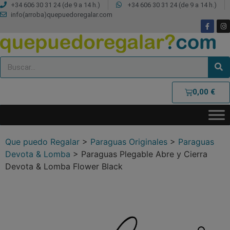
+34 606 30 31 24 (de 9 a 14 h.)
+34 606 30 31 24 (de 9 a 14 h.)
info(arroba)quepuedoregalar.com
0,00
€
Que puedo Regalar
>
Paraguas Originales
>
Paraguas
Devota & Lomba
>
Paraguas Plegable Abre y Cierra
Devota & Lomba Flower Black