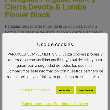
Cierra Devota & Lomba
Flower Black
Paraguas plegable de mujer de la colección Devota &
Lomba con sistema de apertura abre y cierra automático.
Paraguas elegante fabricado con materiales de calidad
Uso de cookies
que forma parte de la nueva colección de Devota &
Lomba. Es un paraguas con varillas de fibra de vidrio
PARAROLS COMPLEMENTS S.L. utiliza cookies propias y
resistentes al viento. Tiene un tejido pongee de calidad,
de terceros con finalidad analítica y/o publicitaria, y para
extra resistente con un original diseño en blanco y negro.
garantizar la seguridad de todos los usuarios.
Compartimos esta información con nuestros partners de
Complemento de moda de calidad.
redes sociales y análisis web por el uso de sus servicios.
Paraguas antiviento
Color del producto: blanc y negro
Paraguas de 8 varillas de 54 cm
Configurar cookies
Aceptar
Rechazar
Medidas: 28 cm de largo cerrado
Diámetro: 98 cm
Consulta nuestra Política de Cookies
Paraguas abre y cierra