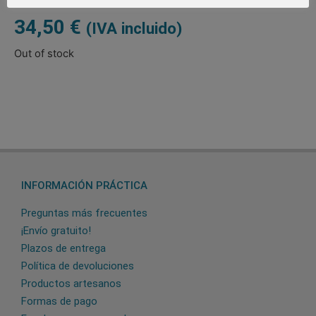
34,50
€
(IVA incluido)
Out of stock
INFORMACIÓN PRÁCTICA
Preguntas más frecuentes
¡Envío gratuito!
Plazos de entrega
Política de devoluciones
Productos artesanos
Formas de pago