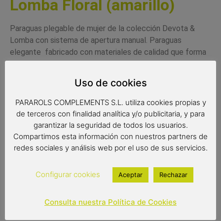
Lomba Floral (amarillo)
Paraguas plegable de mujer de la colección Devota &
Lomba con sistema de apertura manual. Paraguas
elegante fabricado con materiales de calidad que forma
parte de la nueva colección de Devota & Lomba. Es un
paraguas con varillas de fibra de vidrio resistentes al
Uso de cookies
viento. Tiene un tejido pongee de calidad, extra
resistente con un bonito diseño floral con diferentes
PARAROLS COMPLEMENTS S.L. utiliza cookies propias y
colores entre los que predomina el amarillo.
de terceros con finalidad analítica y/o publicitaria, y para
garantizar la seguridad de todos los usuarios.
Complemento de moda de calidad.
Compartimos esta información con nuestros partners de
Paraguas antiviento
redes sociales y análisis web por el uso de sus servicios.
Color del producto: multicolor
Paraguas de 8 varillas de 54 cm
Configurar cookies
Aceptar
Rechazar
Medidas: 28 cm de largo cerrado
Diámetro: 98 cm
Paraguas manual
Consulta nuestra Política de Cookies