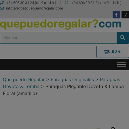
+34 606 30 31 24 (de 9 a 14 h.)
+34 606 30 31 24 (de 9 a 14 h.)
info(arroba)quepuedoregalar.com
0,00
€
Que puedo Regalar
>
Paraguas Originales
>
Paraguas
Devota & Lomba
>
Paraguas Plegable Devota & Lomba
Floral (amarillo)