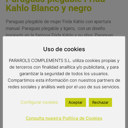
Kahlo Blanco y negro
Paraguas plegable de mujer Frida Kahlo con apertura
manual. Paraguas plegable y ligero, con un diseño
inspirado en la famosa Frida Kahlo y su obra. Paraguas
resistente y de gran calidad. Es un paraguas antiviento
Uso de cookies
con varillas de fibra de vidrio. Tiene un tejido pongee de
calidad, extra resistente.
PARAROLS COMPLEMENTS S.L. utiliza cookies propias y
Complemento de moda
de terceros con finalidad analítica y/o publicitaria, y para
garantizar la seguridad de todos los usuarios.
Paraguas antiviento
Compartimos esta información con nuestros partners de
Color del producto: Blanco y Negro
redes sociales y análisis web por el uso de sus servicios.
Paraguas de 8 varillas de 54 cm
Medidas: 24 cm de largo plegado
Diámetro: 96 cm
Configurar cookies
Aceptar
Rechazar
Tipo de apertura: manual
Consulta nuestra Política de Cookies
17,90
€