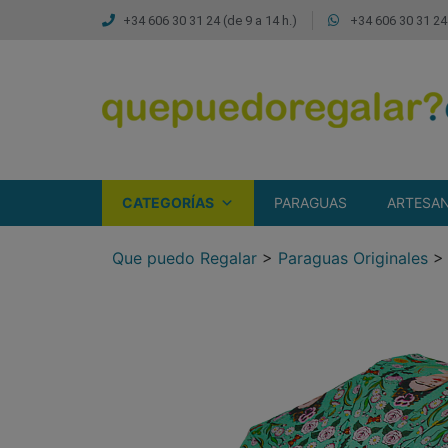
+34 606 30 31 24 (de 9 a 14 h.)
+34 606 30 31 24 
CATEGORÍAS
PARAGUAS
ARTESAN
Que puedo Regalar
>
Paraguas Originales