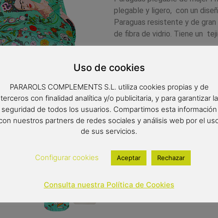
plegable y ligero, con un diseñ
Paraguas resistente y de gran c
de fibra de vidrio. Tiene un te
Complemento de moda
Paraguas antiviento
Uso de cookies
Color del producto: Ver
PARAROLS COMPLEMENTS S.L. utiliza cookies propias y de
Paraguas de 8 varillas d
terceros con finalidad analítica y/o publicitaria, y para garantizar la
Medidas: 24 cm de largo
seguridad de todos los usuarios. Compartimos esta información
Diámetro: 96 cm
con nuestros partners de redes sociales y análisis web por el us
Tipo de apertura: manual
de sus servicios.
17,90
€
Configurar cookies
Aceptar
Rechazar
Out of stock
Consulta nuestra Política de Cookies