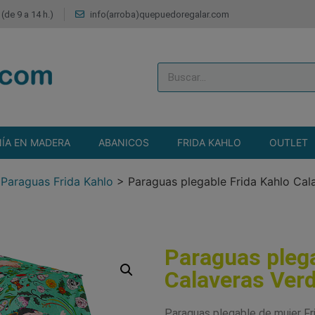
(de 9 a 14 h.)
info(arroba)quepuedoregalar.com
ÍA EN MADERA
ABANICOS
FRIDA KAHLO
OUTLET
>
Paraguas Frida Kahlo
>
Paraguas plegable Frida Kahlo Cal
Paraguas plega
Calaveras Ver
Paraguas plegable de mujer Fr