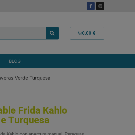
0,00
€
BLOG
averas Verde Turquesa
ble Frida Kahlo
de Turquesa
ida Kahlo con apertura manual. Paraguas