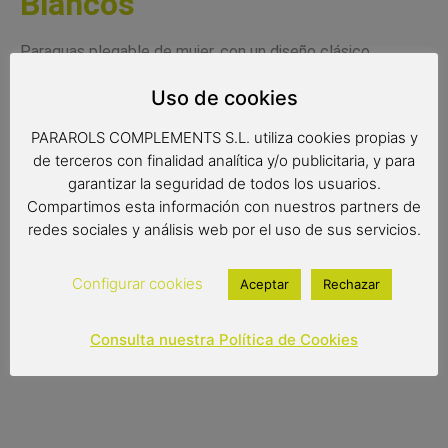
Blancos
Paraguas plegable de mujer, con un diseño clásico
perfecto para cualquier ocasión. Un paraguas automático
Uso de cookies
de calidad, con varillas resistentes al viento.
PARAROLS COMPLEMENTS S.L. utiliza cookies propias y
Radio: 54 cm.
de terceros con finalidad analítica y/o publicitaria, y para
Diámetro: 98 cm.
garantizar la seguridad de todos los usuarios.
Compartimos esta información con nuestros partners de
Cerrado: 28 cm.
redes sociales y análisis web por el uso de sus servicios.
Configurar cookies
Aceptar
Rechazar
16,90
€
(IVA incluido)
Consulta nuestra Política de Cookies
Out of stock