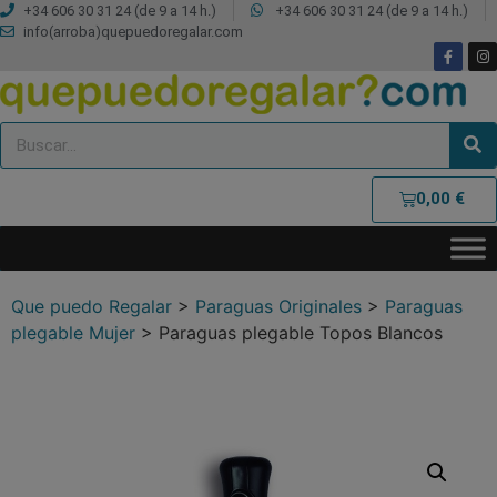
+34 606 30 31 24 (de 9 a 14 h.)
+34 606 30 31 24 (de 9 a 14 h.)
info(arroba)quepuedoregalar.com
0,00
€
Que puedo Regalar
>
Paraguas Originales
>
Paraguas
plegable Mujer
>
Paraguas plegable Topos Blancos