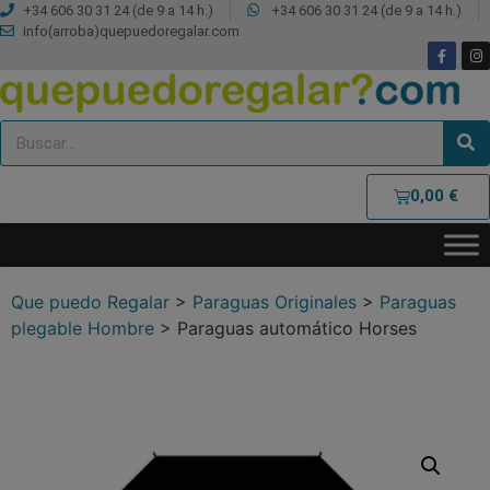
+34 606 30 31 24 (de 9 a 14 h.)
+34 606 30 31 24 (de 9 a 14 h.)
info(arroba)quepuedoregalar.com
0,00
€
Que puedo Regalar
>
Paraguas Originales
>
Paraguas
plegable Hombre
>
Paraguas automático Horses