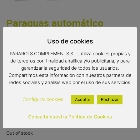
Paraguas automático
Horses
Uso de cookies
Un bonito paraguas largo automático, perfecto para los
PARAROLS COMPLEMENTS S.L. utiliza cookies propias y
amantes de los animales . Un paraguas con tejido extra
de terceros con finalidad analítica y/o publicitaria, y para
resistente ideal para regalar y sorprender.
garantizar la seguridad de todos los usuarios.
Complemento de moda
Compartimos esta información con nuestros partners de
redes sociales y análisis web por el uso de sus servicios.
Color del producto: negro
Paraguas 54 cm
Diámetro: 94 cm
Configurar cookies
Aceptar
Rechazar
Tipo de apertura: automática
Consulta nuestra Política de Cookies
23,00
€
Out of stock