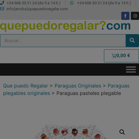
+34 606 30 31 24 (de 9 a 14 h.)
+34 606 30 31 24 (de 9 a 14 h.)
info(arroba)quepuedoregalar.com
0,00
€
Que puedo Regalar
>
Paraguas Originales
>
Paraguas
plegables originales
>
Paraguas pasteles plegable