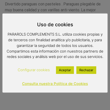
Divertido paraguas con pasteles . Paraguas plegable de
muy buena calidad y
con varillas anti-viento. La mejor
calidad con un diseño muy original.
Uso de cookies
Medidas:
PARAROLS COMPLEMENTS S.L. utiliza cookies propias y
Radio: 53 cm.
de terceros con finalidad analítica y/o publicitaria, y para
Diámetro: 92 cm.
garantizar la seguridad de todos los usuarios.
Compartimos esta información con nuestros partners de
Cerrado: 23 cm.
redes sociales y análisis web por el uso de sus servicios.
Configurar cookies
Aceptar
Rechazar
12,00
€
Consulta nuestra Política de Cookies
Out of stock