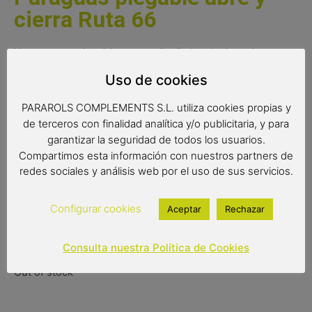
cierra Ruta 66
Un paraguas plegable con un diseño inspirado en la
famosísima ruta 33. Un paraguas de gran calidad con
Uso de cookies
sistema abre y cierra y sistema de varillas antiviento.
PARAROLS COMPLEMENTS S.L. utiliza cookies propias y
*Disponible también en largo*
de terceros con finalidad analítica y/o publicitaria, y para
garantizar la seguridad de todos los usuarios.
Medidas:
Compartimos esta información con nuestros partners de
Radio: 55 cm.
redes sociales y análisis web por el uso de sus servicios.
Diámetro: 98 cm.
Cerrado: 29 cm.
Configurar cookies
Aceptar
Rechazar
21,90
€
Consulta nuestra Política de Cookies
Out of stock