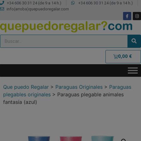
+34 606 30 31 24 (de 9 a 14 h.)
+34 606 30 31 24 (de 9 a 14 h.)
info(arroba)quepuedoregalar.com
0,00
€
Que puedo Regalar
>
Paraguas Originales
>
Paraguas
plegables originales
>
Paraguas plegable animales
fantasía (azul)