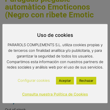
automàtico Emoticonos
(Negro con ribete Emotic
Un paraguas plegable automático con un diseño que está
causando furor en todo el mundo. Un paraguas original con
Uso de cookies
todo tipo de emoticonos para estar a la última moda. No
dejes escapar la oportunidad de tener uno.
PARAROLS COMPLEMENTS S.L. utiliza cookies propias y
de terceros con finalidad analítica y/o publicitaria, y para
Disponibles tres estampados diferentes.
garantizar la seguridad de todos los usuarios.
Compartimos esta información con nuestros partners de
Medidas:
redes sociales y análisis web por el uso de sus servicios.
Radio: 54 cm.
Diámetro: 93 cm.
Configurar cookies
Aceptar
Rechazar
Cerrado: 28 cm.
Consulta nuestra Política de Cookies
12,00
€
Out of stock