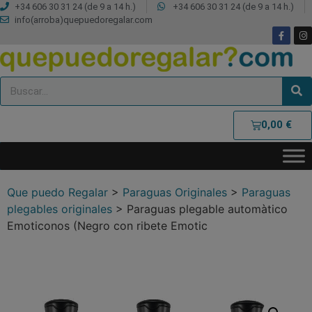
+34 606 30 31 24 (de 9 a 14 h.)
+34 606 30 31 24 (de 9 a 14 h.)
info(arroba)quepuedoregalar.com
0,00
€
Que puedo Regalar
>
Paraguas Originales
>
Paraguas
plegables originales
>
Paraguas plegable automàtico
Emoticonos (Negro con ribete Emotic