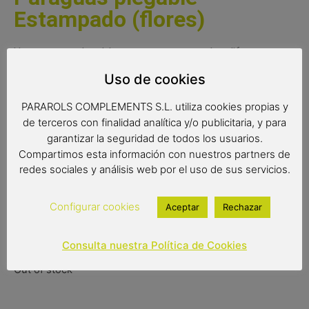
Estampado (flores)
Un paraguas plegable con tres estampados diferentes
sobre fondo negro. Escoge el modelo que más te guste:
Uso de cookies
flores, rayas o círculos.
PARAROLS COMPLEMENTS S.L. utiliza cookies propias y
*Disponible también en largo*
de terceros con finalidad analítica y/o publicitaria, y para
garantizar la seguridad de todos los usuarios.
Medidas:
Compartimos esta información con nuestros partners de
Radio: 54 cm.
redes sociales y análisis web por el uso de sus servicios.
Diámetro: 96 cm.
Cerrado: 24 cm.
Configurar cookies
Aceptar
Rechazar
15,95
€
Consulta nuestra Política de Cookies
Out of stock