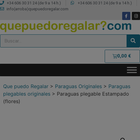
+34 606 30 31 24 (de 9 a 14 h.)
+34 606 30 31 24 (de 9 a 14 h.)
info(arroba)quepuedoregalar.com
0,00
€
Que puedo Regalar
>
Paraguas Originales
>
Paraguas
plegables originales
>
Paraguas plegable Estampado
(flores)