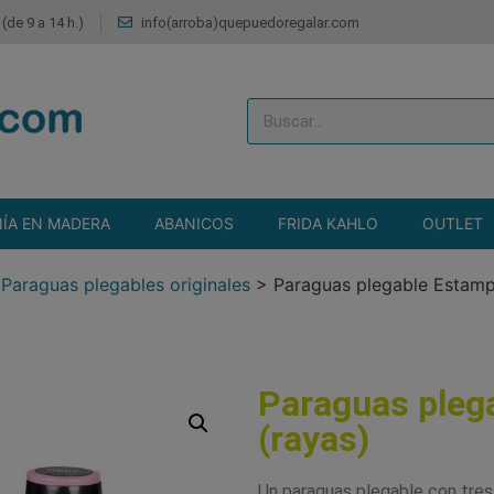
(de 9 a 14 h.)
info(arroba)quepuedoregalar.com
ÍA EN MADERA
ABANICOS
FRIDA KAHLO
OUTLET
>
Paraguas plegables originales
>
Paraguas plegable Estamp
Paraguas pleg
(rayas)
Un paraguas plegable con tre