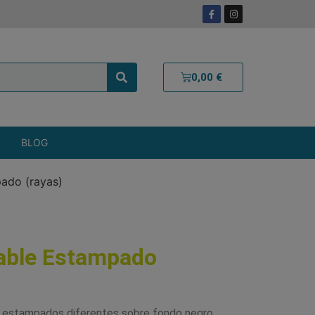
0,00
€
BLOG
ado (rayas)
able Estampado
s estampados diferentes sobre fondo negro.