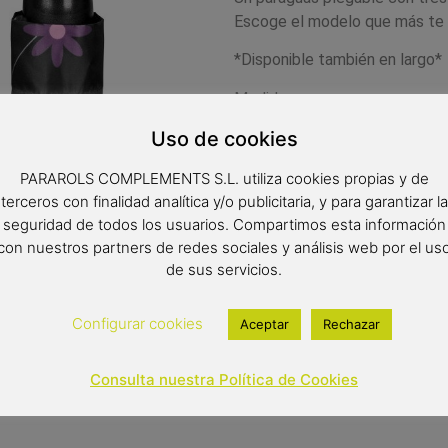
Escoge el modelo que más te g
*Disponible también en largo*
Medidas:
Uso de cookies
Radio: 54 cm.
Diámetro: 96 cm.
PARAROLS COMPLEMENTS S.L. utiliza cookies propias y de
Cerrado: 24 cm.
terceros con finalidad analítica y/o publicitaria, y para garantizar la
seguridad de todos los usuarios. Compartimos esta información
15,95
€
con nuestros partners de redes sociales y análisis web por el us
de sus servicios.
Out of stock
Configurar cookies
Aceptar
Rechazar
Consulta nuestra Política de Cookies