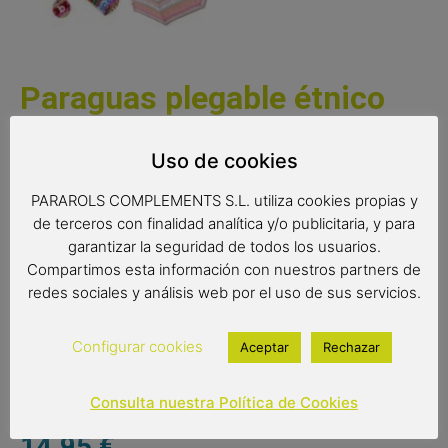
Paraguas plegable étnico
(mango granate)
Uso de cookies
Un paraguas plegable con mucha personalidad y color. Un
PARAROLS COMPLEMENTS S.L. utiliza cookies propias y
diseño con trazos étnicos y una combinación de colores
de terceros con finalidad analítica y/o publicitaria, y para
que lo convierten en un paraguas plegable muy original.
garantizar la seguridad de todos los usuarios.
Medidas:
Compartimos esta información con nuestros partners de
redes sociales y análisis web por el uso de sus servicios.
Radio de tela: 53 cm.
Diámetro: 92 cm.
Configurar cookies
Aceptar
Rechazar
Cerrado: 30 cm.
Consulta nuestra Política de Cookies
14,95
€