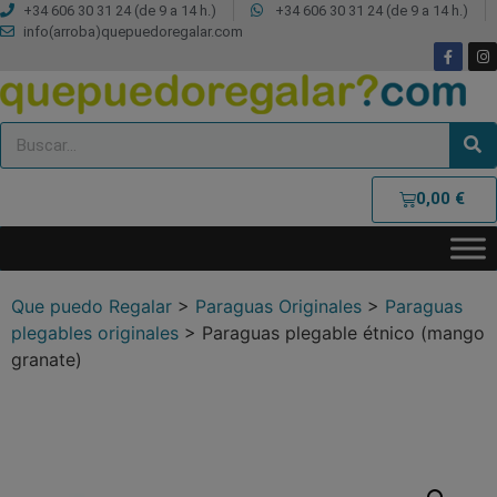
+34 606 30 31 24 (de 9 a 14 h.)
+34 606 30 31 24 (de 9 a 14 h.)
info(arroba)quepuedoregalar.com
0,00
€
Que puedo Regalar
>
Paraguas Originales
>
Paraguas
plegables originales
>
Paraguas plegable étnico (mango
granate)