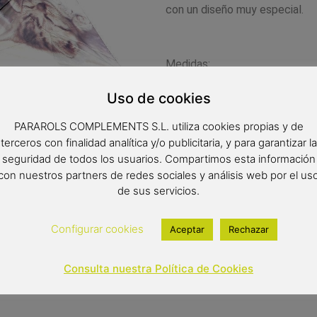
con un diseño muy especial.
Medidas:
Radio: 53 cm.
Uso de cookies
Diámetro: 92 cm.
PARAROLS COMPLEMENTS S.L. utiliza cookies propias y de
terceros con finalidad analítica y/o publicitaria, y para garantizar la
Cerrado: 23 cm.
seguridad de todos los usuarios. Compartimos esta información
con nuestros partners de redes sociales y análisis web por el us
de sus servicios.
Configurar cookies
Aceptar
Rechazar
11,00
€
Consulta nuestra Política de Cookies
Out of stock