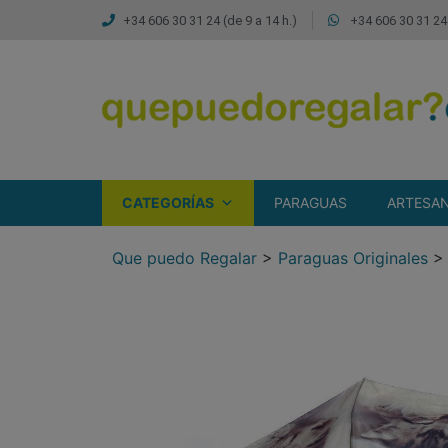
+34 606 30 31 24 (de 9 a 14 h.)
+34 606 30 31 24 
CATEGORÍAS
PARAGUAS
ARTESAN
Que puedo Regalar
>
Paraguas Originales