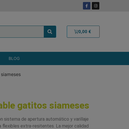
0,00
€
BLOG
 siameses
able gatitos siameses
on sistema de apertura automático y varillaje
ra flexibles extra-resitentes. La mejor calidad