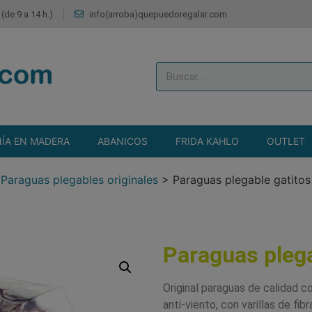
(de 9 a 14 h.)
info(arroba)quepuedoregalar.com
ÍA EN MADERA
ABANICOS
FRIDA KAHLO
OUTLET
>
Paraguas plegables originales
>
Paraguas plegable gatitos
Paraguas pleg
Original paraguas de calidad c
anti-viento, con varillas de fib