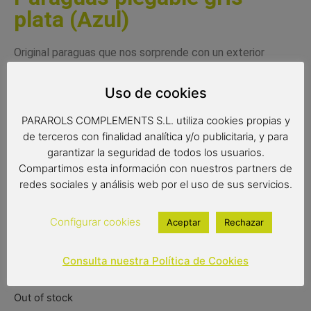
plata (Azul)
Original paraguas que nos sorprende con un exterior
plateado y con un interior a todo color a conjunto con el
mango i el ribete de alrededor del paraguas. Un práctico
Uso de cookies
paraguas, ligero y con un toque de originalidad. Puedes
escoger entre cuatro colores diferentes.
PARAROLS COMPLEMENTS S.L. utiliza cookies propias y
de terceros con finalidad analítica y/o publicitaria, y para
Medidas:
garantizar la seguridad de todos los usuarios.
Compartimos esta información con nuestros partners de
Radio: 53 cm.
redes sociales y análisis web por el uso de sus servicios.
Diámetro: 92 cm.
Configurar cookies
Aceptar
Rechazar
Cerrado: 23 cm.
Consulta nuestra Política de Cookies
14,00
€
Out of stock