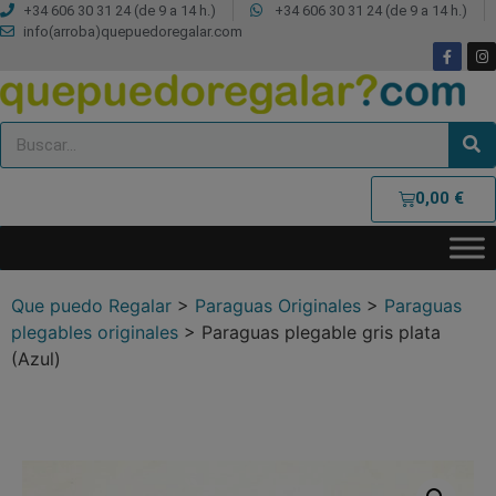
+34 606 30 31 24 (de 9 a 14 h.)
+34 606 30 31 24 (de 9 a 14 h.)
info(arroba)quepuedoregalar.com
0,00
€
Que puedo Regalar
>
Paraguas Originales
>
Paraguas
plegables originales
>
Paraguas plegable gris plata
(Azul)