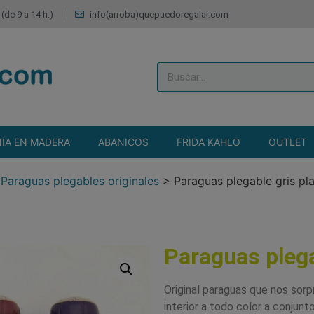
(de 9 a 14 h.)
info(arroba)quepuedoregalar.com
ÍA EN MADERA
ABANICOS
FRIDA KAHLO
OUTLET
>
Paraguas plegables originales
>
Paraguas plegable gris pla
Paraguas plega
Original paraguas que nos sorp
interior a todo color a conjunt