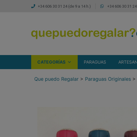
+34 606 30 31 24 (de 9 a 14 h.)
+34 606 30 31 24 
CATEGORÍAS
PARAGUAS
ARTESAN
Que puedo Regalar
>
Paraguas Originales