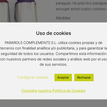
paraguas. Un práctico paraguas
escoger entre cuatro colores 
Medidas:
Radio: 53 cm.
Uso de cookies
Diámetro: 92 cm.
PARAROLS COMPLEMENTS S.L. utiliza cookies propias y de
Cerrado: 23 cm.
terceros con finalidad analítica y/o publicitaria, y para garantizar la
seguridad de todos los usuarios. Compartimos esta información
con nuestros partners de redes sociales y análisis web por el us
14,00
€
de sus servicios.
Out of stock
Configurar cookies
Aceptar
Rechazar
Consulta nuestra Política de Cookies