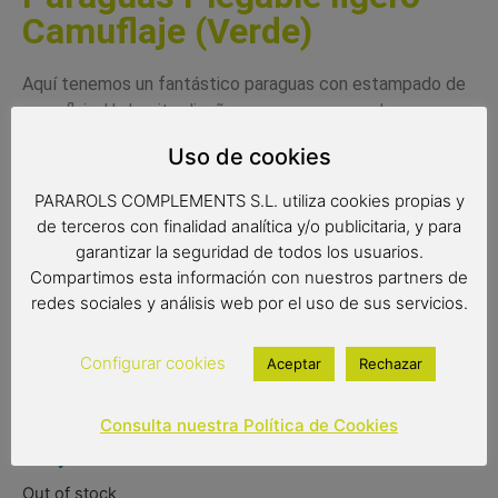
Camuflaje (Verde)
Aquí tenemos un fantástico paraguas con estampado de
camuflaje. Un bonito diseño para un paraguas de gran
calidad. Además es un paraguas muy ligero y práctico para
Uso de cookies
transportar.
PARAROLS COMPLEMENTS S.L. utiliza cookies propias y
Atención, disponible solo el modelo marrón-beige.
de terceros con finalidad analítica y/o publicitaria, y para
Medidas:
garantizar la seguridad de todos los usuarios.
Compartimos esta información con nuestros partners de
Radio: 53 cm.
redes sociales y análisis web por el uso de sus servicios.
Diámetro: 92 cm.
Configurar cookies
Aceptar
Rechazar
Cerrado: 23 cm.
Consulta nuestra Política de Cookies
12,00
€
Out of stock