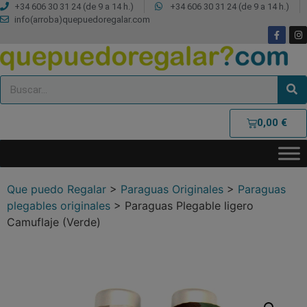
+34 606 30 31 24 (de 9 a 14 h.)
+34 606 30 31 24 (de 9 a 14 h.)
info(arroba)quepuedoregalar.com
0,00
€
Que puedo Regalar
>
Paraguas Originales
>
Paraguas
plegables originales
>
Paraguas Plegable ligero
Camuflaje (Verde)