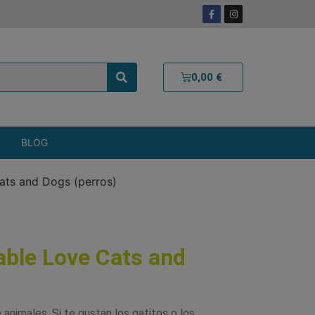
0,00
€
BLOG
ats and Dogs (perros)
able Love Cats and
animales. Si te gustan los gatitos o los