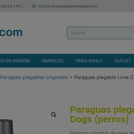
(de 9 a 14 h.)
info(arroba)quepuedoregalar.com
ÍA EN MADERA
ABANICOS
FRIDA KAHLO
OUTLET
>
Paraguas plegables originales
>
Paraguas plegable Love C
Paraguas pleg
Dogs (perros)
Paraguas plegable de mujer de 