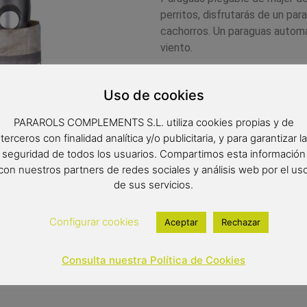
perritos, disfrutarás de un par
cachorros. Un paraguas automát
viento.
Uso de cookies
Radio: 54 cm.
PARAROLS COMPLEMENTS S.L. utiliza cookies propias y de
Diámetro: 99 cm.
terceros con finalidad analítica y/o publicitaria, y para garantizar la
Cerrado: 28 cm.
seguridad de todos los usuarios. Compartimos esta información
con nuestros partners de redes sociales y análisis web por el us
de sus servicios.
16,90
€
Configurar cookies
Aceptar
Rechazar
(IVA inclui
Out of stock
Consulta nuestra Política de Cookies