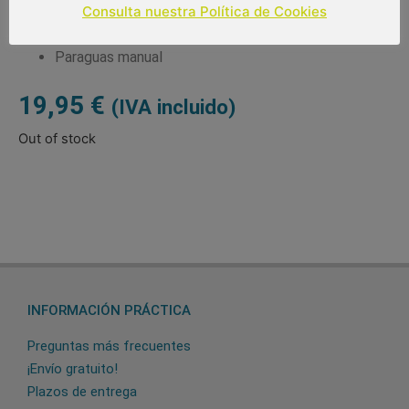
Consulta nuestra Política de Cookies
Medidas: 17 cm de largo cerrado
Diámetro: 90 cm
Paraguas manual
19,95
€
(IVA incluido)
Out of stock
INFORMACIÓN PRÁCTICA
Preguntas más frecuentes
¡Envío gratuito!
Plazos de entrega