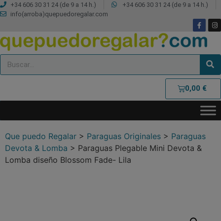
+34 606 30 31 24 (de 9 a 14 h.)
+34 606 30 31 24 (de 9 a 14 h.)
info(arroba)quepuedoregalar.com
0,00
€
Que puedo Regalar
>
Paraguas Originales
>
Paraguas
Devota & Lomba
>
Paraguas Plegable Mini Devota &
Lomba diseño Blossom Fade- Lila