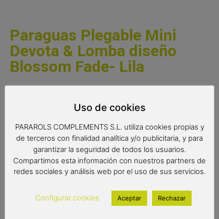
Paraguas Plegable Mini
Devota & Lomba diseño
Blossom Fade- Lila
Paraguas plegable mini de mujer de la colección Devota &
Lomba con sistema de apertura manual. Paraguas
Uso de cookies
elegante y muy práctico de tamaño pequeño con un
bonito diseño fabricado con materiales de calidad . Es un
PARAROLS COMPLEMENTS S.L. utiliza cookies propias y
paraguas antiviento gracias a las varillas de fibra de vidrio.
de terceros con finalidad analítica y/o publicitaria, y para
Tiene un tejido pongee de calidad, extra resistente, con
garantizar la seguridad de todos los usuarios.
un diseño original con pétalos de diferentes tonalidades.
Compartimos esta información con nuestros partners de
redes sociales y análisis web por el uso de sus servicios.
Complemento de moda
Paraguas antiviento
Configurar cookies
Aceptar
Rechazar
Color del producto: Lila y fucsia
Paraguas de 6 varillas de 50 cm