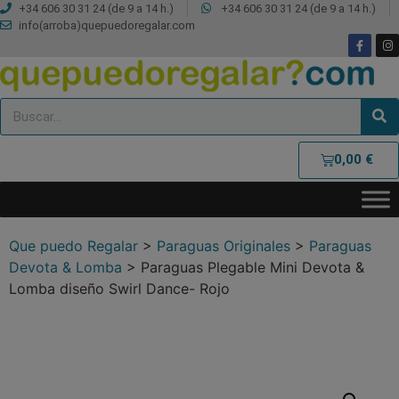
+34 606 30 31 24 (de 9 a 14 h.)
+34 606 30 31 24 (de 9 a 14 h.)
info(arroba)quepuedoregalar.com
0,00
€
Que puedo Regalar
>
Paraguas Originales
>
Paraguas
Devota & Lomba
>
Paraguas Plegable Mini Devota &
Lomba diseño Swirl Dance- Rojo