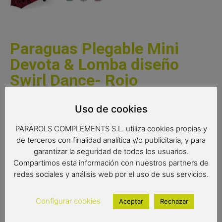
Paraguas Plegable Mini
Devota & Lomba diseño
Swirl Dance- Rojo
Paraguas plegable mini de mujer de la colección Devota &
Uso de cookies
Lomba con sistema de apertura manual. Paraguas
elegante y muy práctico de tamaño pequeño con un
PARAROLS COMPLEMENTS S.L. utiliza cookies propias y
bonito diseño fabricado con materiales de calidad . Es un
de terceros con finalidad analítica y/o publicitaria, y para
paraguas antiviento gracias a las varillas de fibra de vidrio.
garantizar la seguridad de todos los usuarios.
Compartimos esta información con nuestros partners de
Tiene un tejido pongee de calidad.
redes sociales y análisis web por el uso de sus servicios.
Complemento de moda
Paraguas antiviento
Configurar cookies
Aceptar
Rechazar
Color del producto: rojo
Paraguas de 6 varillas de 50 cm