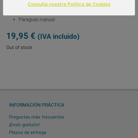
Consulta nuestra Política de Cookies
Medidas: 17 cm de largo cerrado
Diámetro: 90 cm
Paraguas manual
19,95
€
(IVA incluido)
Out of stock
INFORMACIÓN PRÁCTICA
Preguntas más frecuentes
¡Envío gratuito!
Plazos de entrega