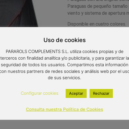
Paraguas de pequeño tamaño per
viento y sistema de apertura 
Disponible en cuatro colores.
Medidas:
Uso de cookies
Radio: 52 cm.
PARAROLS COMPLEMENTS S.L. utiliza cookies propias y de
Diámetro: 92 cm.
terceros con finalidad analítica y/o publicitaria, y para garantizar la
Cerrado: 17 cm.
seguridad de todos los usuarios. Compartimos esta información
con nuestros partners de redes sociales y análisis web por el us
17,00
€
de sus servicios.
Out of stock
Configurar cookies
Aceptar
Rechazar
Consulta nuestra Política de Cookies