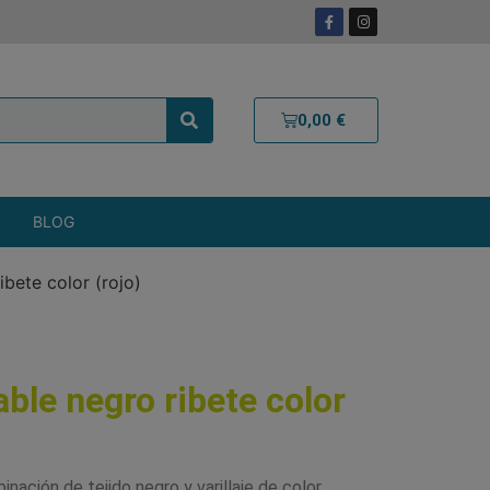
0,00
€
BLOG
bete color (rojo)
ble negro ribete color
nación de tejido negro y varillaje de color.