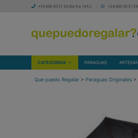
+34 606 30 31 24 (de 9 a 14 h.)
+34 606 30 31 24 
CATEGORÍAS
PARAGUAS
ARTESAN
Que puedo Regalar
>
Paraguas Originales