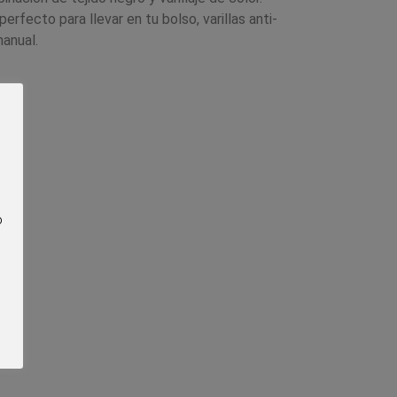
fecto para llevar en tu bolso, varillas anti-
manual.
o