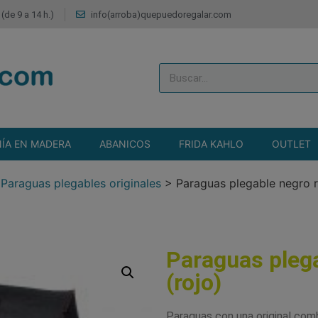
(de 9 a 14 h.)
info(arroba)quepuedoregalar.com
ÍA EN MADERA
ABANICOS
FRIDA KAHLO
OUTLET
>
Paraguas plegables originales
>
Paraguas plegable negro ri
Paraguas plega
(rojo)
Paraguas con una original combi