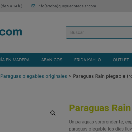
(de 9 a 14 h.)
info(arroba)quepuedoregalar.com
ÍA EN MADERA
ABANICOS
FRIDA KAHLO
OUTLET
>
Paraguas plegables originales
>
Paraguas Rain plegable (r
Paraguas Rain 
Un paraguas sorprendente, expl
paraguas plegable los días lluv