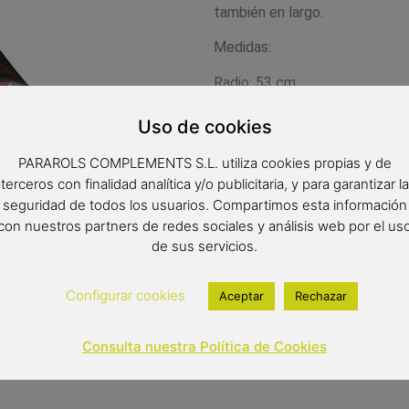
también en largo.
Medidas:
Radio: 53 cm.
Diámetro: 92 cm.
Uso de cookies
Cerrado: 23 cm.
PARAROLS COMPLEMENTS S.L. utiliza cookies propias y de
terceros con finalidad analítica y/o publicitaria, y para garantizar la
seguridad de todos los usuarios. Compartimos esta información
con nuestros partners de redes sociales y análisis web por el us
de sus servicios.
22,00
€
Configurar cookies
Aceptar
Rechazar
Out of stock
Consulta nuestra Política de Cookies