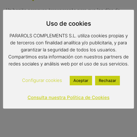
Un bonito paraguas transparente para que los días de
lluvia pasees con las princesas más especiales.
Uso de cookies
Medidas:
PARAROLS COMPLEMENTS S.L. utiliza cookies propias y
Radio: 42 cm.
de terceros con finalidad analítica y/o publicitaria, y para
garantizar la seguridad de todos los usuarios.
Diámetro: 70 cm.
Compartimos esta información con nuestros partners de
redes sociales y análisis web por el uso de sus servicios.
Largo: 59 cm.
Configurar cookies
Aceptar
Rechazar
7,90
€
Out of stock
Consulta nuestra Política de Cookies