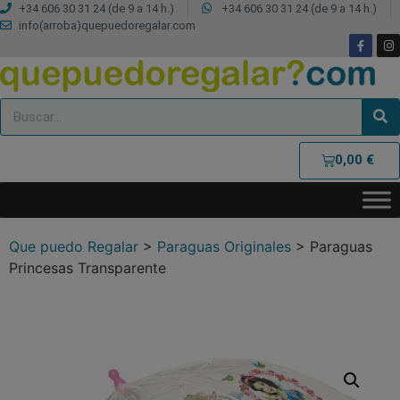
+34 606 30 31 24 (de 9 a 14 h.)
+34 606 30 31 24 (de 9 a 14 h.)
info(arroba)quepuedoregalar.com
0,00
€
Que puedo Regalar
>
Paraguas Originales
>
Paraguas
Princesas Transparente