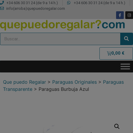
+34 606 30 31 24 (de 9 a 14 h.)
+34 606 30 31 24 (de 9 a 14 h.)
info(arroba)quepuedoregalar.com
0,00
€
Que puedo Regalar
>
Paraguas Originales
>
Paraguas
Transparente
>
Paraguas Burbuja Azul