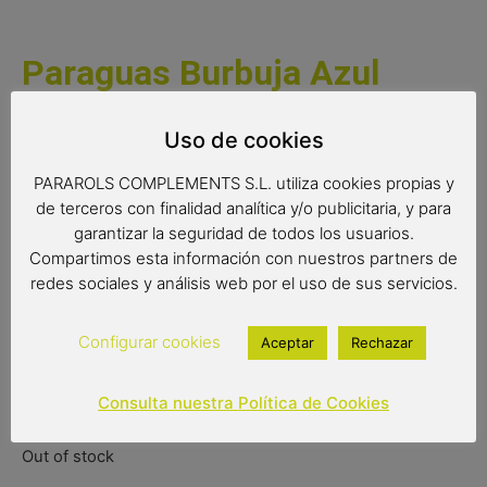
Paraguas Burbuja Azul
Paraguas burbuja con diseño fino y original. Paraguas
Uso de cookies
transparente automático de 1ª calidad con varillas
flexibles para el viento y plástico muy resistente.
PARAROLS COMPLEMENTS S.L. utiliza cookies propias y
de terceros con finalidad analítica y/o publicitaria, y para
Medidas:
garantizar la seguridad de todos los usuarios.
Compartimos esta información con nuestros partners de
Radio tela: 61 cm.
redes sociales y análisis web por el uso de sus servicios.
Diámetro tela: 99 cm.
Configurar cookies
Largo: 84 cm.
Aceptar
Rechazar
Consulta nuestra Política de Cookies
14,00
€
Out of stock