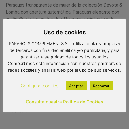
Paraguas transparente de mujer de la colección Devota &
Lomba con apertura automática. Paraguas elegante con
un diseño de topos dorados. Paraguas resistente y de
gran calidad. Es un paraguas antiviento con varillas de fibra
Uso de cookies
de vidrio.
Complemento de moda
PARAROLS COMPLEMENTS S.L. utiliza cookies propias y
de terceros con finalidad analítica y/o publicitaria, y para
Paraguas transparente
garantizar la seguridad de todos los usuarios.
Color del producto: transparente y dorado
Compartimos esta información con nuestros partners de
Paraguas de 8 varillas de 61 cm
redes sociales y análisis web por el uso de sus servicios.
Medidas: 86 cm de largo
Diámetro: 102 cm
Tipo de apertura: automática
Configurar cookies
Aceptar
Rechazar
26,95
€
Consulta nuestra Política de Cookies
Out of stock