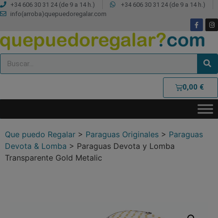
+34 606 30 31 24 (de 9 a 14 h.)
+34 606 30 31 24 (de 9 a 14 h.)
info(arroba)quepuedoregalar.com
0,00
€
Que puedo Regalar
>
Paraguas Originales
>
Paraguas
Devota & Lomba
>
Paraguas Devota y Lomba
Transparente Gold Metalic