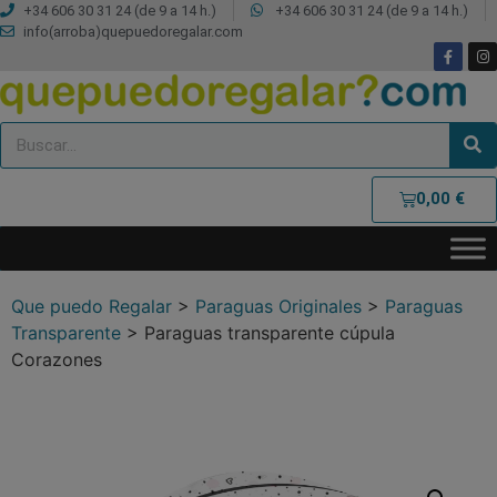
+34 606 30 31 24 (de 9 a 14 h.)
+34 606 30 31 24 (de 9 a 14 h.)
info(arroba)quepuedoregalar.com
0,00
€
Que puedo Regalar
>
Paraguas Originales
>
Paraguas
Transparente
>
Paraguas transparente cúpula
Corazones