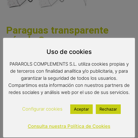
Paraguas transparente
cúpula Corazones
Uso de cookies
Paraguas transparente en forma de cúpula con un original
diseño de corazones . Un práctico paraguas con apertura
PARAROLS COMPLEMENTS S.L. utiliza cookies propias y
manual.
de terceros con finalidad analítica y/o publicitaria, y para
garantizar la seguridad de todos los usuarios.
Complemento de moda
Compartimos esta información con nuestros partners de
Color del producto: transparente con corazones
redes sociales y análisis web por el uso de sus servicios.
multicolor
Paraguas 60 cm
Configurar cookies
Aceptar
Rechazar
Medidas: 84 cm de largo
Diámetro: 94 cm
Tipo de apertura: manual
Consulta nuestra Política de Cookies