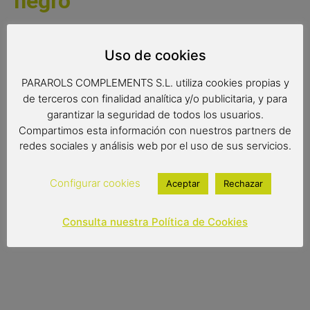
negro
Paraguas transparente de mujer muy ligero con ribete
inferior de color negro. Paraguas con apertura manual.
Uso de cookies
Complemento de moda de calidad
PARAROLS COMPLEMENTS S.L. utiliza cookies propias y
Paraguas transparente
de terceros con finalidad analítica y/o publicitaria, y para
Color del producto: transparente con ribete negro
garantizar la seguridad de todos los usuarios.
Paraguas de 8 varillas de 59cm
Compartimos esta información con nuestros partners de
Diámetro: 94 cm
redes sociales y análisis web por el uso de sus servicios.
Tipo de apertura: manual
Configurar cookies
Aceptar
Rechazar
15,10
€
(IVA incluido)
Consulta nuestra Política de Cookies
Out of stock