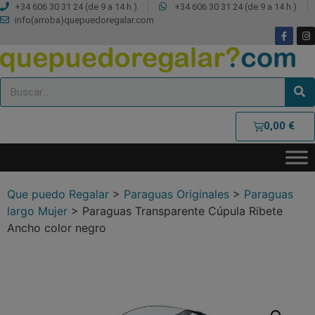
+34 606 30 31 24 (de 9 a 14 h.)
+34 606 30 31 24 (de 9 a 14 h.)
info(arroba)quepuedoregalar.com
0,00
€
Que puedo Regalar
>
Paraguas Originales
>
Paraguas
largo Mujer
>
Paraguas Transparente Cúpula Ribete
Ancho color negro