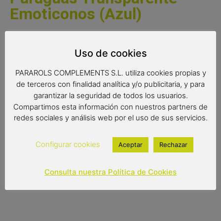
Emoticonos (Azul)
Un paraguas transparente con un diseño que está
causando sensación. Un paraguas original con todo tipo de
Uso de cookies
emoticonos para esta a la última moda. No te quedes sin
PARAROLS COMPLEMENTS S.L. utiliza cookies propias y
uno.
de terceros con finalidad analítica y/o publicitaria, y para
Medidas:
garantizar la seguridad de todos los usuarios.
Compartimos esta información con nuestros partners de
Radio: 58 cm.
redes sociales y análisis web por el uso de sus servicios.
Diámetro: 98 cm.
Largo: 86 cm
Configurar cookies
Aceptar
Rechazar
14,00
€
Consulta nuestra Política de Cookies
Out of stock