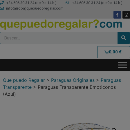
+34 606 30 31 24 (de 9 a 14 h.)
+34 606 30 31 24 (de 9 a 14 h.)
info(arroba)quepuedoregalar.com
0,00
€
Que puedo Regalar
>
Paraguas Originales
>
Paraguas
Transparente
>
Paraguas Transparente Emoticonos
(Azul)