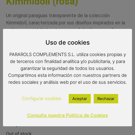
Kimmidoll (rosa)
Un original paraguas transparente de la colección
Kimmidoll, caracterizada por sus diseños inspirados en la
cultura oriental. Un bonito y original diseño con muñecas
japonesas
Kokeshi.
Uso de cookies
PARAROLS COMPLEMENTS S.L. utiliza cookies propias y
Medidas:
de terceros con finalidad analítica y/o publicitaria, y para
Radio tela: 61 cm.
garantizar la seguridad de todos los usuarios.
Compartimos esta información con nuestros partners de
Diámetro tela: 87 cm.
redes sociales y análisis web por el uso de sus servicios.
Largo: 84 cm.
Configurar cookies
Aceptar
Rechazar
Consulta nuestra Política de Cookies
16,95
€
Out of stock