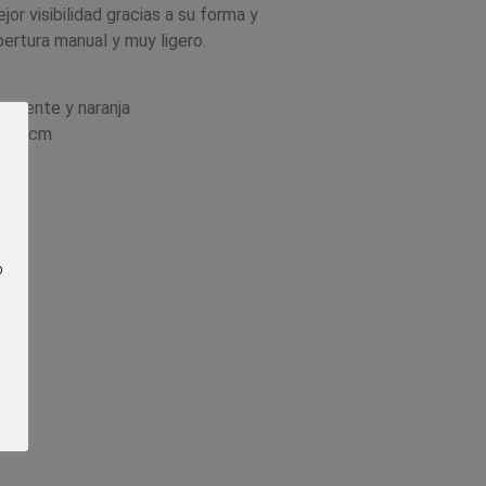
jor visibilidad gracias a su forma y
ertura manual y muy ligero.
sparente y naranja
e 60 cm
do)
o