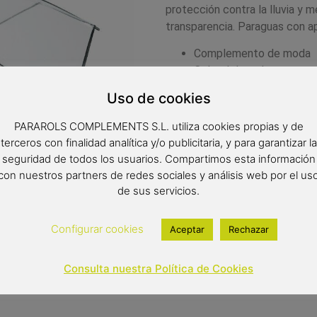
protección contra la lluvia y me
transparencia. Paraguas con ap
Complemento de moda
Color del producto: tran
Paraguas de 8 varillas d
Uso de cookies
Diámetro: 94 cm
Tipo de apertura: manual
PARAROLS COMPLEMENTS S.L. utiliza cookies propias y de
terceros con finalidad analítica y/o publicitaria, y para garantizar la
19,95
€
(IVA inclui
seguridad de todos los usuarios. Compartimos esta información
con nuestros partners de redes sociales y análisis web por el us
Out of stock
de sus servicios.
Configurar cookies
Aceptar
Rechazar
Consulta nuestra Política de Cookies