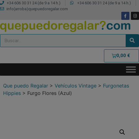
+34 606 30 31 24 (de 9 a 14 h.)
+34 606 30 31 24 (de 9 a 14 h.)
info(arroba)quepuedoregalar.com
0,00
€
Que puedo Regalar
>
Vehículos Vintage
>
Furgonetas
Hippies
>
Furgo Flores (Azul)