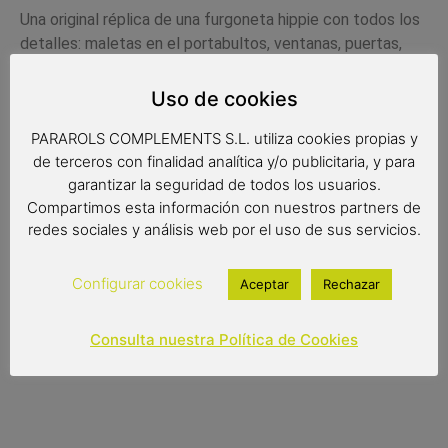
Una original réplica de una furgoneta hippie con todos los
detalles: maletas en el portabultos, ventanas, puertas,
retrovisores, asientos interiores, faros…todo fabricado
con máxima precisión. Una fantástica reproducción de las
Uso de cookies
furgos de los años 70 perfecta para los amantes de esta
PARAROLS COMPLEMENTS S.L. utiliza cookies propias y
época.
de terceros con finalidad analítica y/o publicitaria, y para
Medidas:
garantizar la seguridad de todos los usuarios.
Compartimos esta información con nuestros partners de
17x7x9 cm
redes sociales y análisis web por el uso de sus servicios.
Configurar cookies
Aceptar
Rechazar
13,00
€
Consulta nuestra Política de Cookies
Out of stock