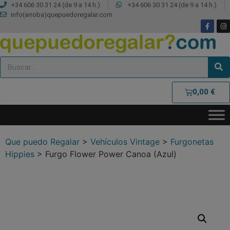
+34 606 30 31 24 (de 9 a 14 h.)
+34 606 30 31 24 (de 9 a 14 h.)
info(arroba)quepuedoregalar.com
0,00
€
Que puedo Regalar
>
Vehículos Vintage
>
Furgonetas
Hippies
>
Furgo Flower Power Canoa (Azul)