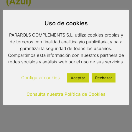
(Azul)
Una original réplica de una furgoneta hippie con colores
muy vivos y una canoa en el portabultos. Una fantástica
Uso de cookies
reproducción que dará un toque especial a tu decoración.
PARAROLS COMPLEMENTS S.L. utiliza cookies propias y
de terceros con finalidad analítica y/o publicitaria, y para
garantizar la seguridad de todos los usuarios.
Medidas:
Compartimos esta información con nuestros partners de
redes sociales y análisis web por el uso de sus servicios.
26x11x17 cms
Configurar cookies
Aceptar
Rechazar
19,00
€
Out of stock
Consulta nuestra Política de Cookies