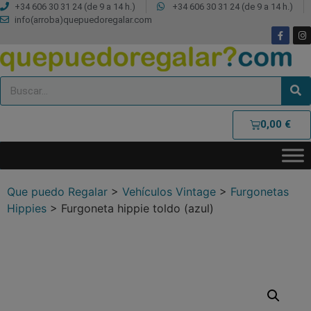
+34 606 30 31 24 (de 9 a 14 h.)
+34 606 30 31 24 (de 9 a 14 h.)
info(arroba)quepuedoregalar.com
0,00
€
Que puedo Regalar
>
Vehículos Vintage
>
Furgonetas
Hippies
>
Furgoneta hippie toldo (azul)