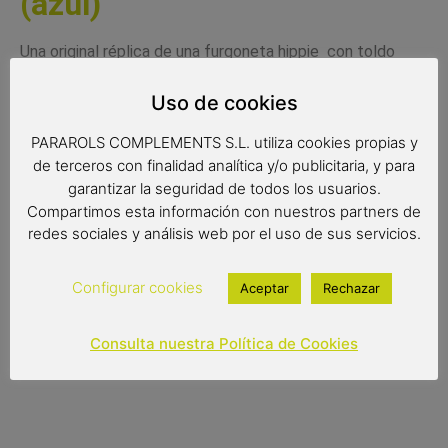
(azul)
Una original réplica de una furgoneta hippie con toldo
incorporado. Una fantástica pieza con todos los detalles
fabricados con máxima precisión. Una fantástica
Uso de cookies
reproducción de las furgos de los años 70 perfecta para
PARAROLS COMPLEMENTS S.L. utiliza cookies propias y
los amantes de esta época.
de terceros con finalidad analítica y/o publicitaria, y para
Medidas:
garantizar la seguridad de todos los usuarios.
Compartimos esta información con nuestros partners de
28x15x17 cm
redes sociales y análisis web por el uso de sus servicios.
Configurar cookies
Aceptar
Rechazar
27,00
€
Consulta nuestra Política de Cookies
Out of stock