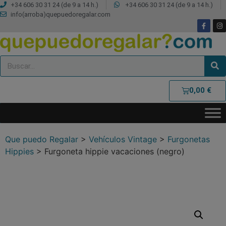
+34 606 30 31 24 (de 9 a 14 h.)
+34 606 30 31 24 (de 9 a 14 h.)
info(arroba)quepuedoregalar.com
0,00
€
Que puedo Regalar
>
Vehículos Vintage
>
Furgonetas
Hippies
>
Furgoneta hippie vacaciones (negro)