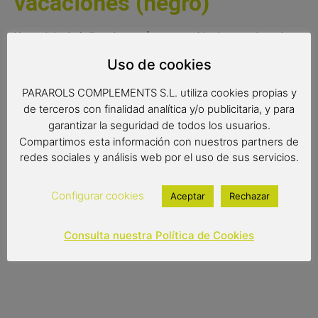
vacaciones (negro)
Una original réplica de una furgoneta hippie a todo color
con todos los detalles fabricados con máxima precisión.
Uso de cookies
Una fantástica reproducción de las furgos de los años 70
perfecta para los amantes de esta época.
PARAROLS COMPLEMENTS S.L. utiliza cookies propias y
de terceros con finalidad analítica y/o publicitaria, y para
Medidas:
garantizar la seguridad de todos los usuarios.
Compartimos esta información con nuestros partners de
11x5x7.7 cm
redes sociales y análisis web por el uso de sus servicios.
Configurar cookies
Aceptar
Rechazar
8,00
€
Consulta nuestra Política de Cookies
Out of stock