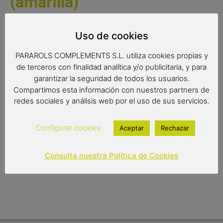
(amarilla)
Una original furgoneta hippie de metal con portafotos y
Uso de cookies
hucha incluidos. Un original y completo elemento de
decoración. Disponemos de cuatro furgonetas diferentes,
PARAROLS COMPLEMENTS S.L. utiliza cookies propias y
escoge la que más te guste.
de terceros con finalidad analítica y/o publicitaria, y para
garantizar la seguridad de todos los usuarios.
Medidas:
Compartimos esta información con nuestros partners de
20x11x14 cms
redes sociales y análisis web por el uso de sus servicios.
Configurar cookies
Aceptar
Rechazar
17,00
€
Out of stock
Consulta nuestra Política de Cookies