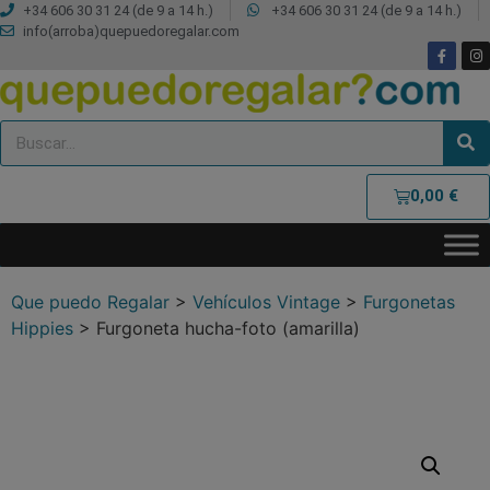
+34 606 30 31 24 (de 9 a 14 h.)
+34 606 30 31 24 (de 9 a 14 h.)
info(arroba)quepuedoregalar.com
0,00
€
Que puedo Regalar
>
Vehículos Vintage
>
Furgonetas
Hippies
>
Furgoneta hucha-foto (amarilla)