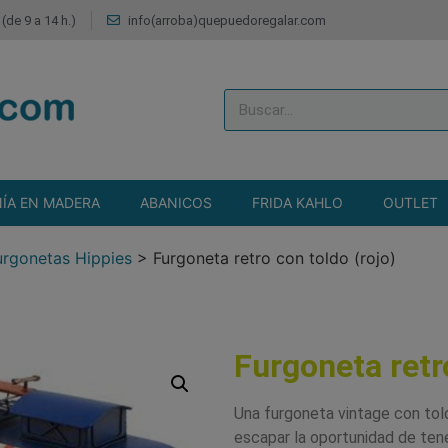
(de 9 a 14 h.)
info(arroba)quepuedoregalar.com
ÍA EN MADERA
ABANICOS
FRIDA KAHLO
OUTLET
urgonetas Hippies
>
Furgoneta retro con toldo (rojo)
Furgoneta retro
Una furgoneta vintage con tol
escapar la oportunidad de ten