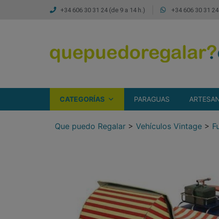
+34 606 30 31 24 (de 9 a 14 h.)
+34 606 30 31 24 
CATEGORÍAS
PARAGUAS
ARTESAN
Que puedo Regalar
>
Vehículos Vintage
>
F